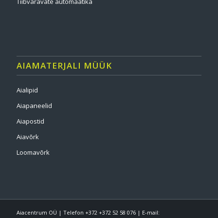
Tiibväravate automaatika
AIAMATERJALI MÜÜK
Aialipid
Aiapaneelid
Aiapostid
Aiavõrk
Loomavõrk
Aiacentrum OÜ | Telefon +372 +372 52 58 076 | E-mail: