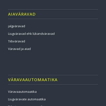
AIAVÄRAVAD
jalgväravad
Liugväravad ehk lükandväravad
Tiibväravad
Väravad ja aiad
VÄRAVAAUTOMAATIKA
Väravaautomaatika
Liugväravate automaatika