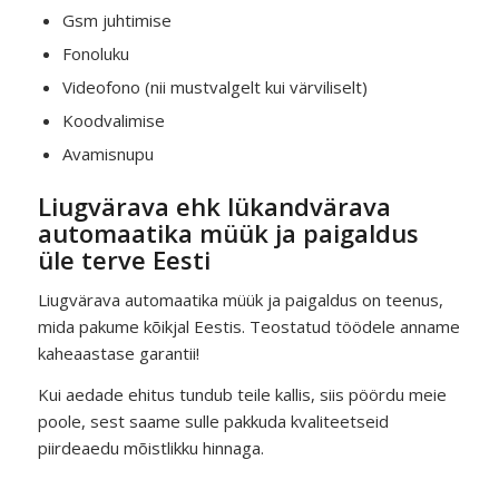
Gsm juhtimise
Fonoluku
Videofono (nii mustvalgelt kui värviliselt)
Koodvalimise
Avamisnupu
Liugvärava ehk lükandvärava
automaatika müük ja paigaldus
üle terve Eesti
Liugvärava automaatika müük ja paigaldus on teenus,
mida pakume kõikjal Eestis. Teostatud töödele anname
kaheaastase garantii!
Kui aedade ehitus tundub teile kallis, siis pöördu meie
poole, sest saame sulle pakkuda kvaliteetseid
piirdeaedu mõistlikku hinnaga.