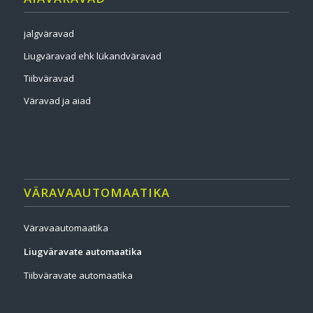
jalgväravad
Liugväravad ehk lükandväravad
Tiibväravad
Väravad ja aiad
VÄRAVAAUTOMAATIKA
Väravaautomaatika
Liugväravate automaatika
Tiibväravate automaatika