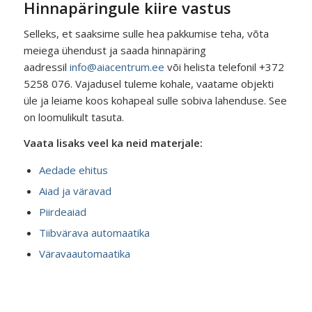
Hinnapäringule kiire vastus
Selleks, et saaksime sulle hea pakkumise teha, võta
meiega ühendust ja saada hinnapäring
aadressil
info@aiacentrum.ee
või helista telefonil +372
5258 076. Vajadusel tuleme kohale, vaatame objekti
üle ja leiame koos kohapeal sulle sobiva lahenduse. See
on loomulikult tasuta.
Vaata lisaks veel ka neid materjale:
Aedade ehitus
Aiad ja väravad
Piirdeaiad
Tiibvärava automaatika
Väravaautomaatika