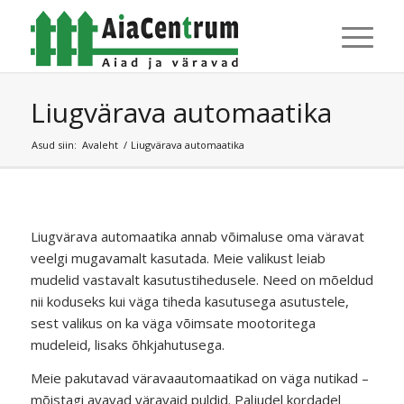
Liugvärava automaatika
Asud siin:
Avaleht
/
Liugvärava automaatika
Liugvärava automaatika annab võimaluse oma väravat
veelgi mugavamalt kasutada. Meie valikust leiab
mudelid vastavalt kasutustihedusele. Need on mõeldud
nii koduseks kui väga tiheda kasutusega asutustele,
sest valikus on ka väga võimsate mootoritega
mudeleid, lisaks õhkjahutusega.
Meie pakutavad väravaautomaatikad on väga nutikad –
mõistagi avavad väravaid puldid. Paljudel kordadel