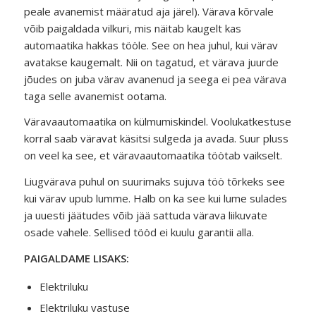
peale avanemist määratud aja järel). Värava kõrvale
võib paigaldada vilkuri, mis näitab kaugelt kas
automaatika hakkas tööle. See on hea juhul, kui värav
avatakse kaugemalt. Nii on tagatud, et värava juurde
jõudes on juba värav avanenud ja seega ei pea värava
taga selle avanemist ootama.
Väravaautomaatika on külmumiskindel. Voolukatkestuse
korral saab väravat käsitsi sulgeda ja avada. Suur pluss
on veel ka see, et väravaautomaatika töötab vaikselt.
Liugvärava puhul on suurimaks sujuva töö tõrkeks see
kui värav upub lumme. Halb on ka see kui lume sulades
ja uuesti jäätudes võib jää sattuda värava liikuvate
osade vahele. Sellised tööd ei kuulu garantii alla.
PAIGALDAME LISAKS:
Elektriluku
Elektriluku vastuse