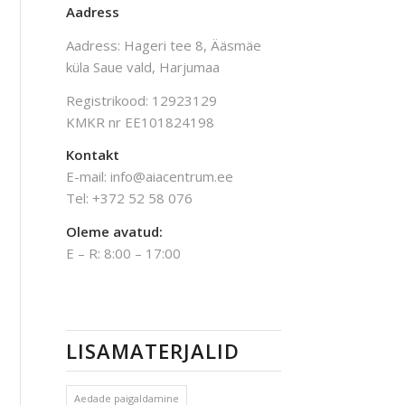
Aadress
Aadress: Hageri tee 8, Ääsmäe
küla Saue vald, Harjumaa
Registrikood: 12923129
KMKR nr EE101824198
Kontakt
E-mail: info@aiacentrum.ee
Tel: +372 52 58 076
Oleme avatud:
E – R: 8:00 – 17:00
LISAMATERJALID
Aedade paigaldamine