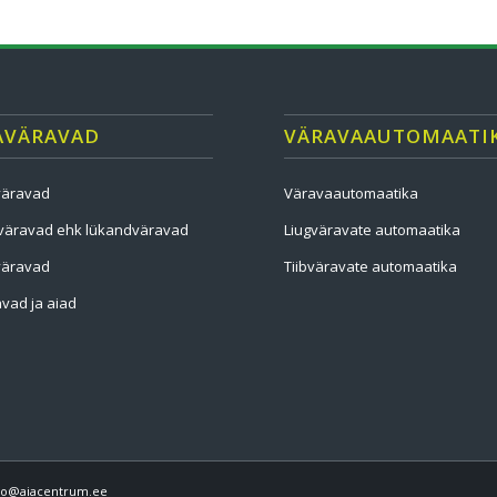
AVÄRAVAD
VÄRAVAAUTOMAATI
väravad
Väravaautomaatika
väravad ehk lükandväravad
Liugväravate automaatika
väravad
Tiibväravate automaatika
vad ja aiad
info@aiacentrum.ee