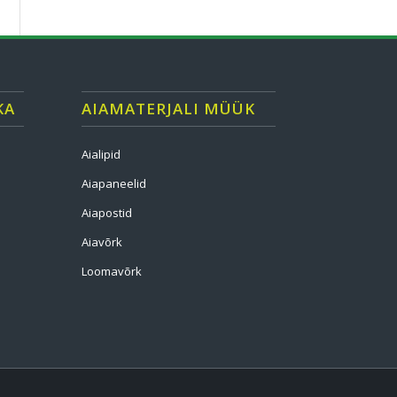
KA
AIAMATERJALI MÜÜK
Aialipid
Aiapaneelid
Aiapostid
Aiavõrk
Loomavõrk