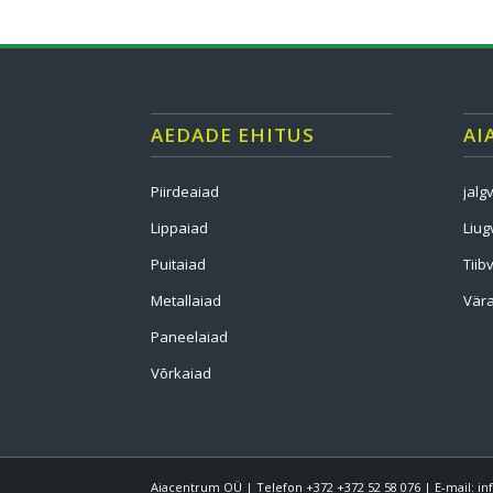
AEDADE EHITUS
AI
Piirdeaiad
jalg
Lippaiad
Liug
Puitaiad
Tiib
Metallaiad
Vära
Paneelaiad
Võrkaiad
Aiacentrum OÜ | Telefon +372 +372 52 58 076 | E-mail: 