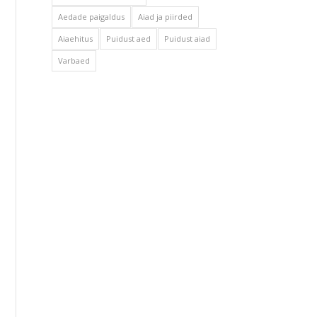
Aedade paigaldus
Aiad ja piirded
Aiaehitus
Puidust aed
Puidust aiad
Varbaed