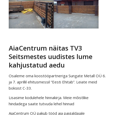
AiaCentrum näitas TV3
Seitsmestes uudistes lume
kahjustatud aedu
Osaleme oma koostööpartneriga Sungate Metall OÜ 6.
ja 7. aprillil ehitusmessil “Eesti Ehitab”. Leiate meid
boksist C-33.
Lisasime kodulehele hinnakirja. Meie mõistlike
hindadega saate tutvuda lehel hinnad
AiaCentrum OÜ pakub tööd aia paigaldajale