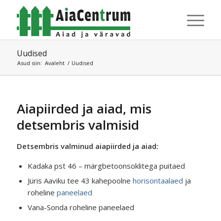
Uudised
Asud siin:
Avaleht
/
Uudised
Aiapiirded ja aiad, mis
detsembris valmisid
Detsembris valminud aiapiirded ja aiad:
Kadaka pst 46 – märgbetoonsoklitega puitaed
Jüris Aaviku tee 43 kahepoolne
horisontaalaed
ja
roheline
paneelaed
Vana-Sonda roheline paneelaed