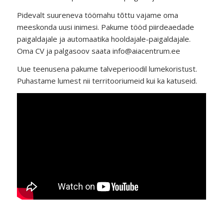
Pidevalt suureneva töömahu tõttu vajame oma
meeskonda uusi inimesi. Pakume tööd piirdeaedade
paigaldajale ja automaatika hooldajale-paigaldajale.
Oma CV ja palgasoov saata info@aiacentrum.ee
Uue teenusena pakume talveperioodil lumekoristust.
Puhastame lumest nii territooriumeid kui ka katuseid.