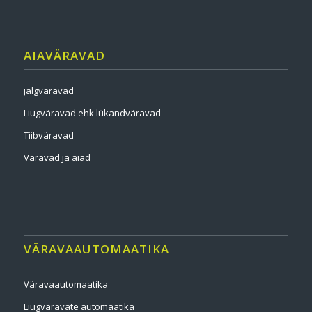
AIAVÄRAVAD
jalgväravad
Liugväravad ehk lükandväravad
Tiibväravad
Väravad ja aiad
VÄRAVAAUTOMAATIKA
Väravaautomaatika
Liugväravate automaatika