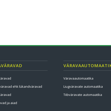
AVÄRAVAD
VÄRAVAAUTOMAATI
väravad
Väravaautomaatika
väravad ehk lükandväravad
Liugväravate automaatika
väravad
Tiibväravate automaatika
vad ja aiad