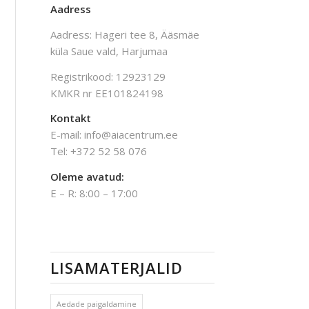
Aadress
Aadress: Hageri tee 8, Ääsmäe
küla Saue vald, Harjumaa
Registrikood: 12923129
KMKR nr EE101824198
Kontakt
E-mail: info@aiacentrum.ee
Tel: +372 52 58 076
Oleme avatud:
E – R: 8:00 – 17:00
LISAMATERJALID
Aedade paigaldamine