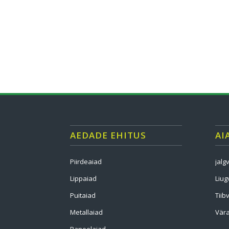
AEDADE EHITUS
AI
Piirdeaiad
jalg
Lippaiad
Liug
Puitaiad
Tiib
Metallaiad
Vära