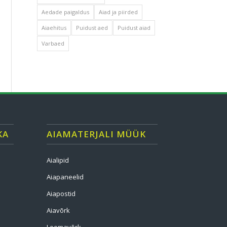
Aedade paigaldus
Aiad ja piirded
Aiaehitus
Puidust aed
Puidust aiad
Varbaed
KA
AIAMATERJALI MÜÜK
Aialipid
Aiapaneelid
Aiapostid
Aiavõrk