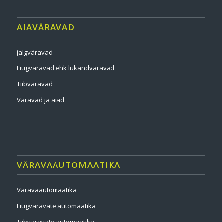
AIAVÄRAVAD
jalgväravad
Liugväravad ehk lükandväravad
Tiibväravad
Väravad ja aiad
VÄRAVAAUTOMAATIKA
Väravaautomaatika
Liugväravate automaatika
Tiibväravate automaatika