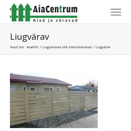
Liugvärav
Asud siin:
Avaleht
/
Liugväravad ehk lükandväravad
/
Liugvärav