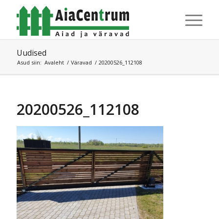
Uudised
Asud siin:
Avaleht
/
Väravad
/
20200526_112108
20200526_112108