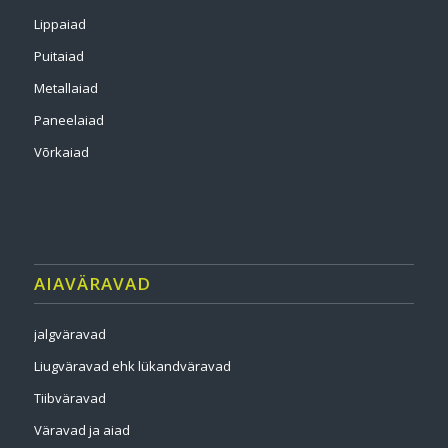
Lippaiad
Puitaiad
Metallaiad
Paneelaiad
Võrkaiad
AIAVÄRAVAD
jalgväravad
Liugväravad ehk lükandväravad
Tiibväravad
Väravad ja aiad