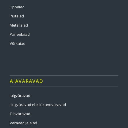
Lippaiad
Puitaiad
Metallaiad
Paneelaiad
Võrkaiad
AIAVÄRAVAD
jalgväravad
Liugväravad ehk lükandväravad
Tiibväravad
Väravad ja aiad