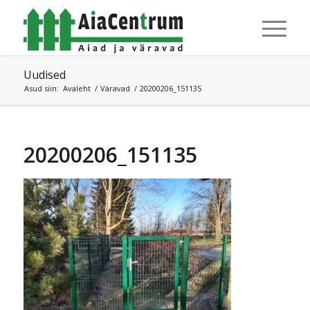
Uudised
Asud siin:
Avaleht
/
Väravad
/
20200206_151135
20200206_151135