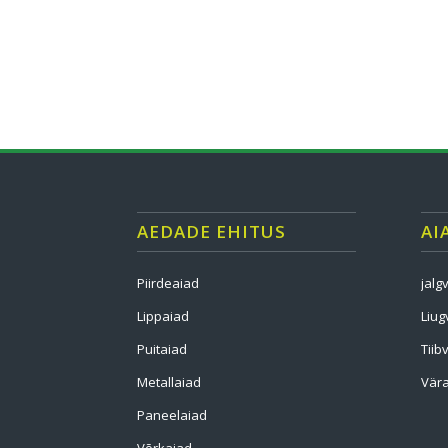
AEDADE EHITUS
AI
Piirdeaiad
jalg
Lippaiad
Liug
Puitaiad
Tiib
Metallaiad
Vära
Paneelaiad