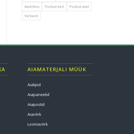
Aiaehitus
Puidust aed
Puidust aiad
Varbaed
KA
AIAMATERJALI MÜÜK
Aialipid
Aiapaneelid
Aiapostid
Aiavõrk
Loomavõrk