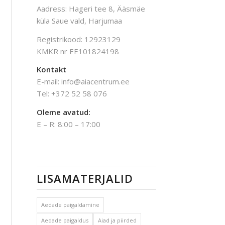
Aadress: Hageri tee 8, Ääsmäe
küla Saue vald, Harjumaa
Registrikood: 12923129
KMKR nr EE101824198
Kontakt
E-mail: info@aiacentrum.ee
Tel: +372 52 58 076
Oleme avatud:
E – R: 8:00 – 17:00
LISAMATERJALID
Aedade paigaldamine
Aedade paigaldus
Aiad ja piirded