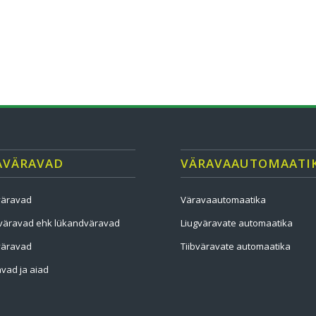
AVÄRAVAD
VÄRAVAAUTOMAATI
väravad
Väravaautomaatika
väravad ehk lükandväravad
Liugväravate automaatika
väravad
Tiibväravate automaatika
vad ja aiad