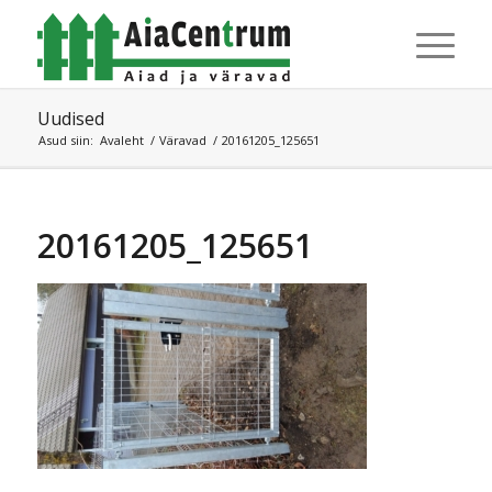
Uudised
Asud siin:
Avaleht
/
Väravad
/
20161205_125651
20161205_125651