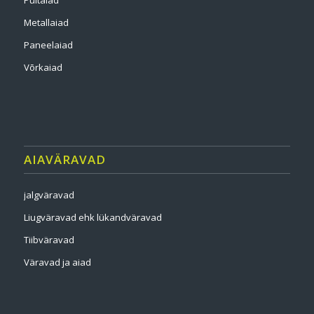
Puitaiad
Metallaiad
Paneelaiad
Võrkaiad
AIAVÄRAVAD
jalgväravad
Liugväravad ehk lükandväravad
Tiibväravad
Väravad ja aiad