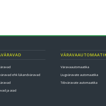
AVÄRAVAD
VÄRAVAAUTOMAATI
väravad
Väravaautomaatika
väravad ehk lükandväravad
Liugväravate automaatika
väravad
Tiibväravate automaatika
vad ja aiad