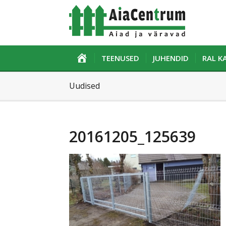
ESILEHT
TEENUSED
JUHENDID
RAL 
Uudised
20161205_125639