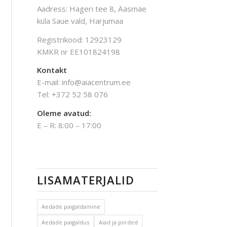
Aadress: Hageri tee 8, Ääsmäe
küla Saue vald, Harjumaa
Registrikood: 12923129
KMKR nr EE101824198
Kontakt
E-mail: info@aiacentrum.ee
Tel: +372 52 58 076
Oleme avatud:
E – R: 8:00 – 17:00
LISAMATERJALID
Aedade paigaldamine
Aedade paigaldus
Aiad ja piirded