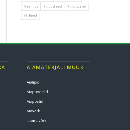
Aiaehitus
Puidust aed
Puidust aiad
Varbaed
KA
AIAMATERJALI MÜÜK
Aialipid
Aiapaneelid
Aiapostid
Aiavõrk
Loomavõrk