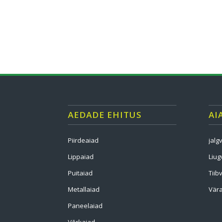
AEDADE EHITUS
AI
Piirdeaiad
jalg
Lippaiad
Liug
Puitaiad
Tiib
Metallaiad
Vära
Paneelaiad