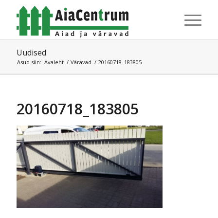
Uudised
Asud siin:
Avaleht
/
Väravad
/
20160718_183805
20160718_183805