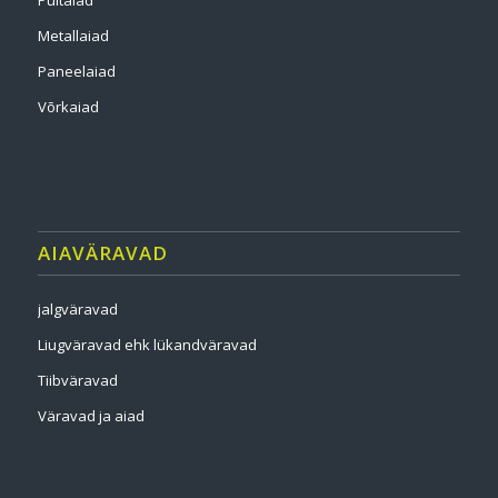
Puitaiad
Metallaiad
Paneelaiad
Võrkaiad
AIAVÄRAVAD
jalgväravad
Liugväravad ehk lükandväravad
Tiibväravad
Väravad ja aiad