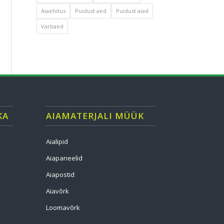
Aiaehitus
Puidust aed
Puidust aiad
Varbaed
KA
AIAMATERJALI MÜÜK
Aialipid
Aiapaneelid
Aiapostid
Aiavõrk
Loomavõrk