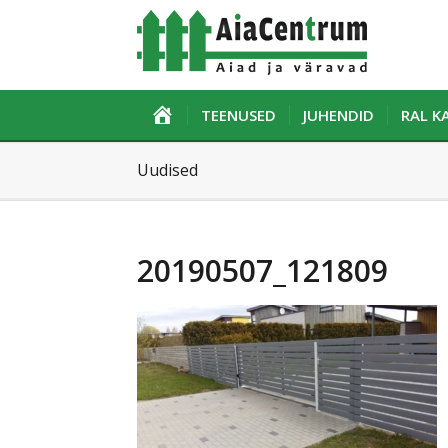
ESILEHT
TEENUSED
JUHENDID
RAL 
Uudised
20190507_121809