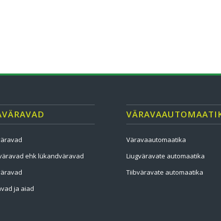
AVÄRAVAD
VÄRAVAAUTOMAATI
väravad
Väravaautomaatika
väravad ehk lükandväravad
Liugväravate automaatika
väravad
Tiibväravate automaatika
vad ja aiad