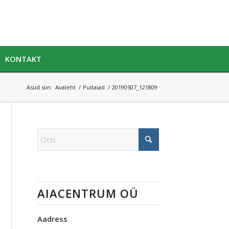
KONTAKT
Asud siin:
Avaleht
/
Puitaiad
/
20190507_121809
AIACENTRUM OÜ
Aadress