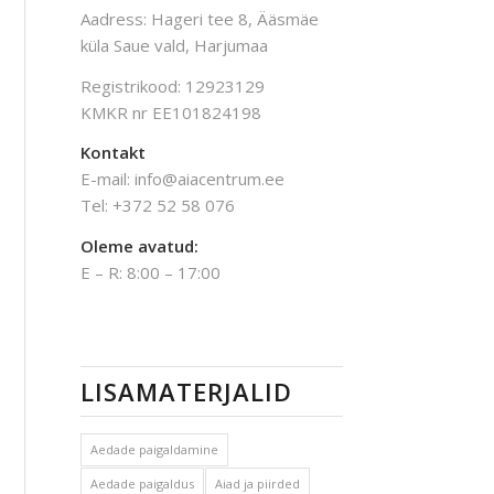
Aadress: Hageri tee 8, Ääsmäe
küla Saue vald, Harjumaa
Registrikood: 12923129
KMKR nr EE101824198
Kontakt
E-mail: info@aiacentrum.ee
Tel: +372 52 58 076
Oleme avatud:
E – R: 8:00 – 17:00
LISAMATERJALID
Aedade paigaldamine
Aedade paigaldus
Aiad ja piirded