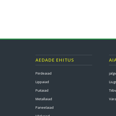
AEDADE EHITUS
AI
Piirdeaiad
jalg
Lippaiad
Liug
Puitaiad
Tiib
Metallaiad
Vära
Paneelaiad