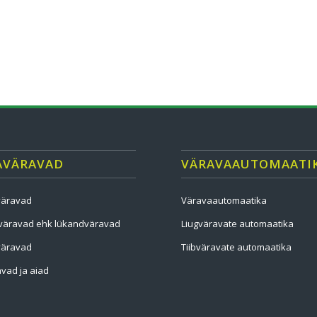
AVÄRAVAD
VÄRAVAAUTOMAATI
väravad
Väravaautomaatika
väravad ehk lükandväravad
Liugväravate automaatika
väravad
Tiibväravate automaatika
vad ja aiad