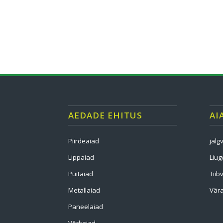
AEDADE EHITUS
AI
Piirdeaiad
jalg
Lippaiad
Liug
Puitaiad
Tiib
Metallaiad
Vära
Paneelaiad