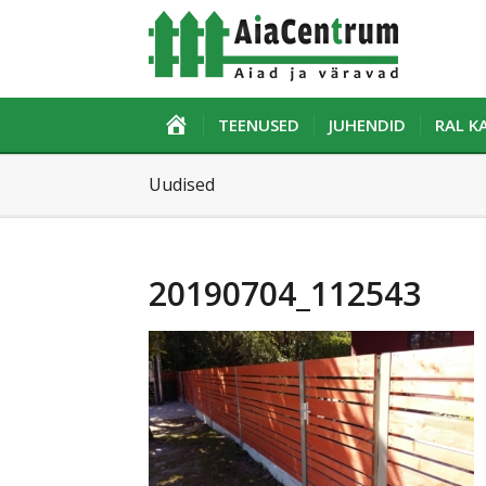
ESILEHT
TEENUSED
JUHENDID
RAL 
Uudised
20190704_112543