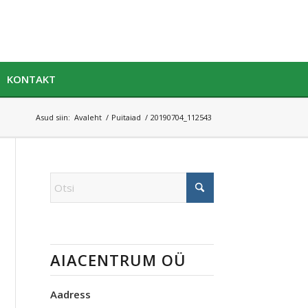
KONTAKT
Asud siin:
Avaleht
/
Puitaiad
/
20190704_112543
AIACENTRUM OÜ
Aadress