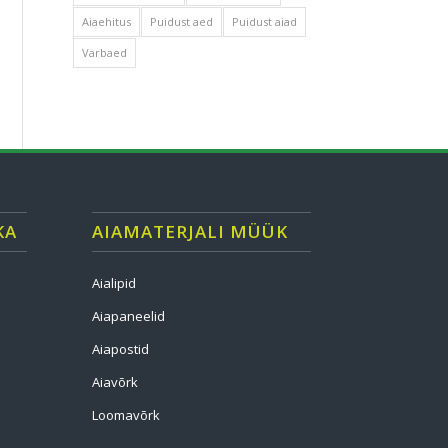
Aiaehitus
Puidust aed
Puidust aiad
Varbaed
KA
AIAMATERJALI MÜÜK
Aialipid
Aiapaneelid
Aiapostid
Aiavõrk
Loomavõrk