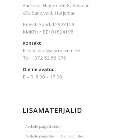
Aadress: Hageri tee 8, Ääsmäe
küla Saue vald, Harjumaa
Registrikood: 12923129
KMKR nr EE101824198
Kontakt
E-mail: info@aiacentrum.ee
Tel: +372 52 58 076
Oleme avatud:
E – R: 8:00 – 17:00
LISAMATERJALID
Aedade paigaldamine
Aedade paigaldus
Aiad ja piirded