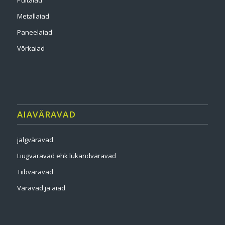
Puitaiad
Metallaiad
Paneelaiad
Võrkaiad
AIAVÄRAVAD
jalgväravad
Liugväravad ehk lükandväravad
Tiibväravad
Väravad ja aiad