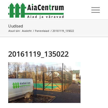
Uudised
Asud siin:
Avaleht
/
Paneelaiad
/
20161119_135022
20161119_135022