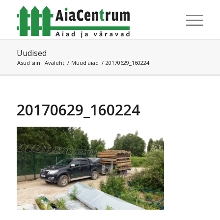
Uudised
Asud siin:
Avaleht
/
Muud aiad
/
20170629_160224
20170629_160224