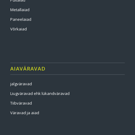
Puitaiad
Metallaiad
Paneelaiad
Võrkaiad
AIAVÄRAVAD
jalgväravad
Liugväravad ehk lükandväravad
Tiibväravad
Väravad ja aiad