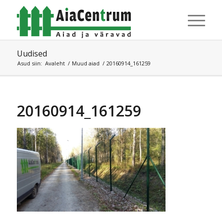
Uudised
Asud siin:
Avaleht
/
Muud aiad
/
20160914_161259
20160914_161259