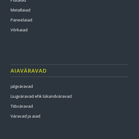
Puitaiad
Metallaiad
Paneelaiad
Võrkaiad
AIAVÄRAVAD
jalgväravad
Liugväravad ehk lükandväravad
Tiibväravad
Väravad ja aiad