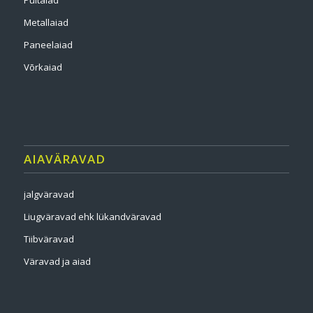
Puitaiad
Metallaiad
Paneelaiad
Võrkaiad
AIAVÄRAVAD
jalgväravad
Liugväravad ehk lükandväravad
Tiibväravad
Väravad ja aiad