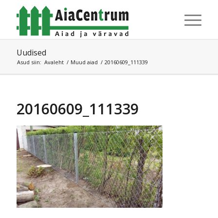
Uudised
Asud siin:
Avaleht
/
Muud aiad
/
20160609_111339
20160609_111339