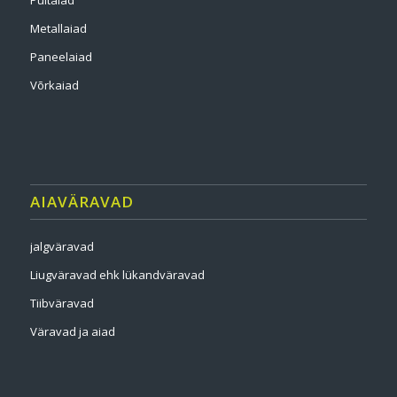
Puitaiad
Metallaiad
Paneelaiad
Võrkaiad
AIAVÄRAVAD
jalgväravad
Liugväravad ehk lükandväravad
Tiibväravad
Väravad ja aiad