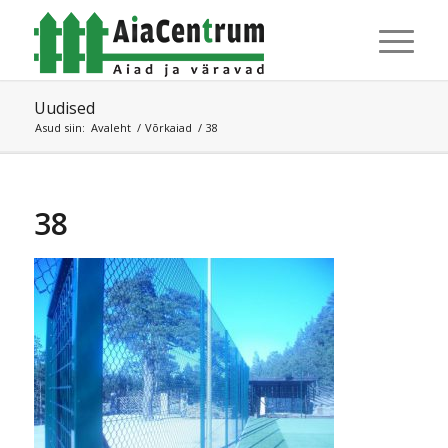
Uudised
Asud siin:
Avaleht
/
Võrkaiad
/
38
38