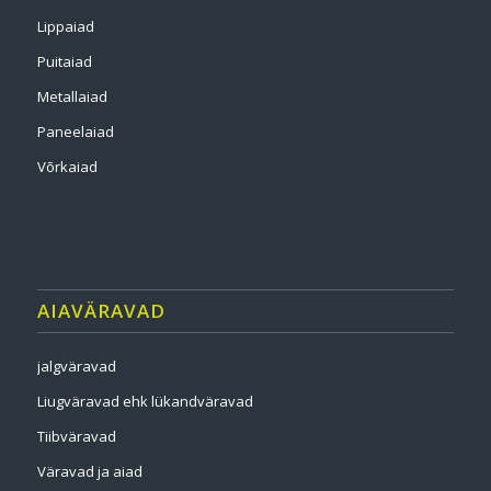
Lippaiad
Puitaiad
Metallaiad
Paneelaiad
Võrkaiad
AIAVÄRAVAD
jalgväravad
Liugväravad ehk lükandväravad
Tiibväravad
Väravad ja aiad