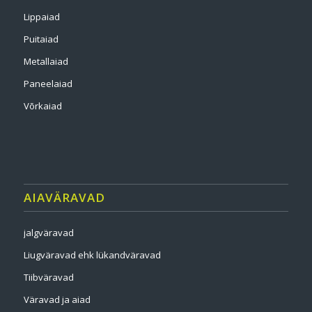
Lippaiad
Puitaiad
Metallaiad
Paneelaiad
Võrkaiad
AIAVÄRAVAD
jalgväravad
Liugväravad ehk lükandväravad
Tiibväravad
Väravad ja aiad