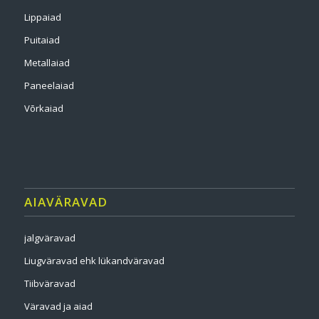
Lippaiad
Puitaiad
Metallaiad
Paneelaiad
Võrkaiad
AIAVÄRAVAD
jalgväravad
Liugväravad ehk lükandväravad
Tiibväravad
Väravad ja aiad