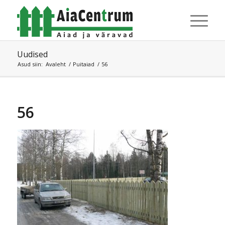
Uudised
Asud siin:
Avaleht
/
Puitaiad
/
56
56