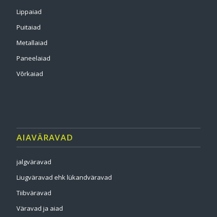
Lippaiad
Puitaiad
Metallaiad
Paneelaiad
Võrkaiad
AIAVÄRAVAD
jalgväravad
Liugväravad ehk lükandväravad
Tiibväravad
Väravad ja aiad