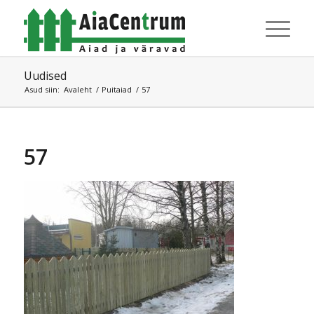
Uudised
Asud siin:
Avaleht
/
Puitaiad
/
57
57