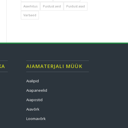
Aiaehitus
Puidust aed
Puidust aiad
Varbaed
KA
AIAMATERJALI MÜÜK
Aialipid
Aiapaneelid
Aiapostid
Aiavõrk
Loomavõrk