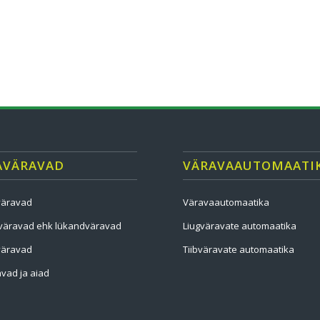
AVÄRAVAD
VÄRAVAAUTOMAATI
väravad
Väravaautomaatika
väravad ehk lükandväravad
Liugväravate automaatika
väravad
Tiibväravate automaatika
vad ja aiad