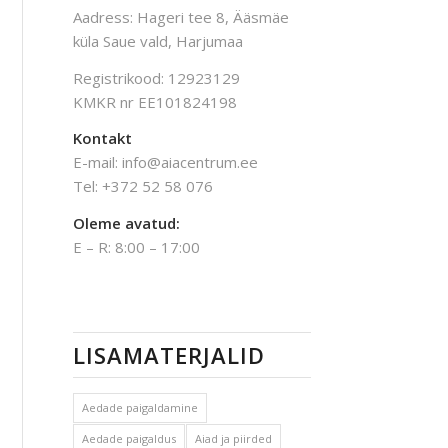
Aadress: Hageri tee 8, Ääsmäe
küla Saue vald, Harjumaa
Registrikood: 12923129
KMKR nr EE101824198
Kontakt
E-mail: info@aiacentrum.ee
Tel: +372 52 58 076
Oleme avatud:
E – R: 8:00 – 17:00
LISAMATERJALID
Aedade paigaldamine
Aedade paigaldus
Aiad ja piirded