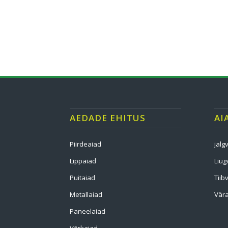
AEDADE EHITUS
AI
Piirdeaiad
jalg
Lippaiad
Liug
Puitaiad
Tiib
Metallaiad
Vära
Paneelaiad