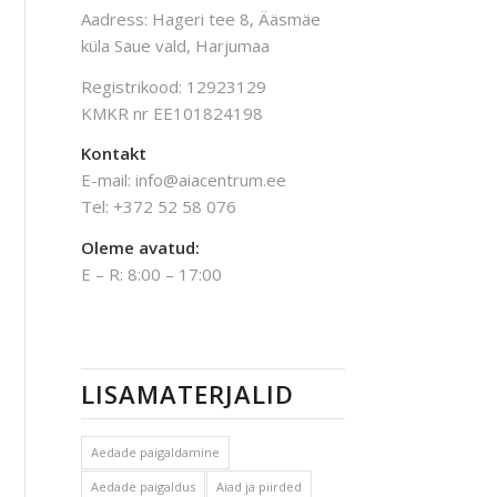
Aadress: Hageri tee 8, Ääsmäe
küla Saue vald, Harjumaa
Registrikood: 12923129
KMKR nr EE101824198
Kontakt
E-mail: info@aiacentrum.ee
Tel: +372 52 58 076
Oleme avatud:
E – R: 8:00 – 17:00
LISAMATERJALID
Aedade paigaldamine
Aedade paigaldus
Aiad ja piirded