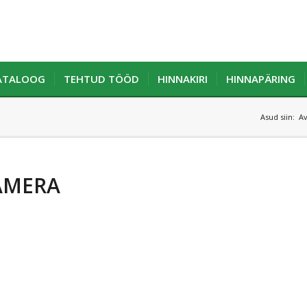
KATALOOG
TEHTUD TÖÖD
HINNAKIRI
HINNAPÄRING
Asud siin:
Av
AMERA