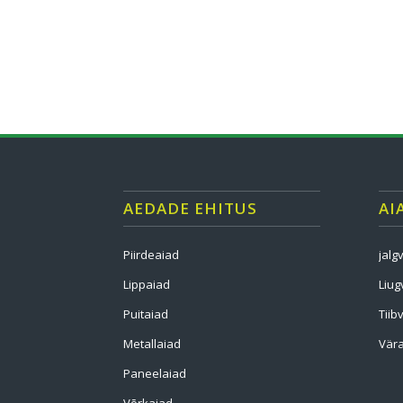
AEDADE EHITUS
AI
Piirdeaiad
jalg
Lippaiad
Liug
Puitaiad
Tiib
Metallaiad
Vära
Paneelaiad