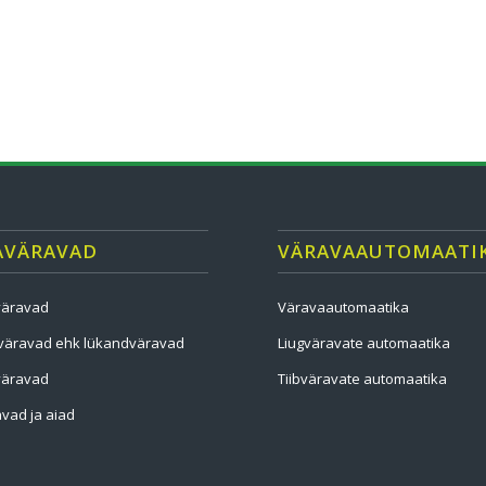
AVÄRAVAD
VÄRAVAAUTOMAATI
väravad
Väravaautomaatika
väravad ehk lükandväravad
Liugväravate automaatika
väravad
Tiibväravate automaatika
vad ja aiad