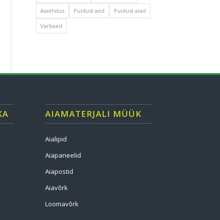
Aiaehitus
Puidust aed
Puidust aiad
Varbaed
KA
AIAMATERJALI MÜÜK
Aialipid
Aiapaneelid
Aiapostid
Aiavõrk
Loomavõrk