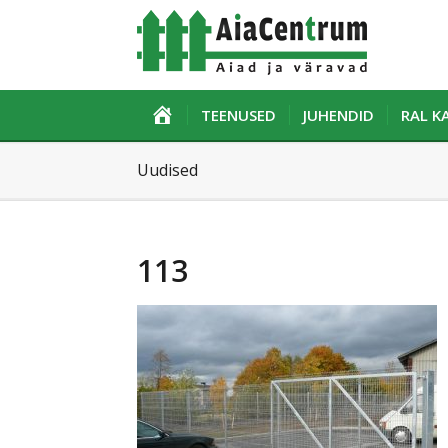
ESILEHT
TEENUSED
JUHENDID
RAL 
Uudised
113