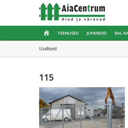
ESILEHT
TEENUSED
JUHENDID
RAL 
Uudised
115