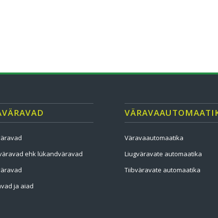
AVÄRAVAD
VÄRAVAAUTOMAATI
väravad
Väravaautomaatika
väravad ehk lükandväravad
Liugväravate automaatika
väravad
Tiibväravate automaatika
vad ja aiad