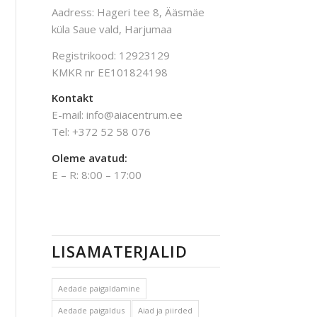
Aadress: Hageri tee 8, Ääsmäe
küla Saue vald, Harjumaa
Registrikood: 12923129
KMKR nr EE101824198
Kontakt
E-mail: info@aiacentrum.ee
Tel: +372 52 58 076
Oleme avatud:
E – R: 8:00 – 17:00
LISAMATERJALID
Aedade paigaldamine
Aedade paigaldus
Aiad ja piirded