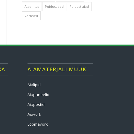
Aiaehitus
Puidust aed
Puidust aiad
Varbaed
KA
AIAMATERJALI MÜÜK
Aialipid
Aiapaneelid
Aiapostid
Aiavõrk
Loomavõrk