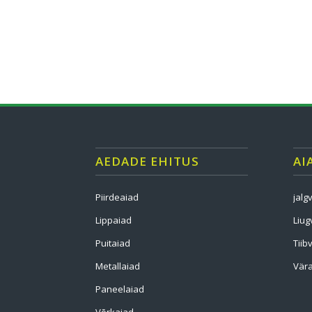
AEDADE EHITUS
AI
Piirdeaiad
jalg
Lippaiad
Liug
Puitaiad
Tiib
Metallaiad
Vära
Paneelaiad