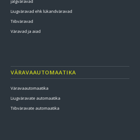
jalgväravad
Liugväravad ehk lükandväravad
Tiibväravad
Väravad ja aiad
VÄRAVAAUTOMAATIKA
Väravaautomaatika
Liugväravate automaatika
Tiibväravate automaatika