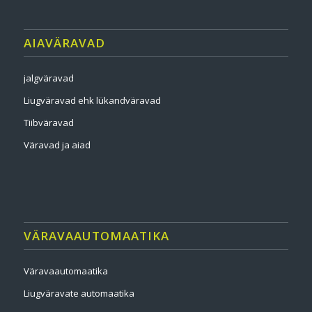
AIAVÄRAVAD
jalgväravad
Liugväravad ehk lükandväravad
Tiibväravad
Väravad ja aiad
VÄRAVAAUTOMAATIKA
Väravaautomaatika
Liugväravate automaatika