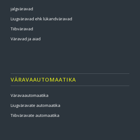
jalgväravad
Liugväravad ehk lükandväravad
Tiibväravad
Väravad ja aiad
VÄRAVAAUTOMAATIKA
Väravaautomaatika
Liugväravate automaatika
Tiibväravate automaatika