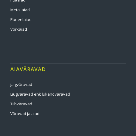
Puitaiad
Metallaiad
Paneelaiad
Võrkaiad
AIAVÄRAVAD
jalgväravad
Liugväravad ehk lükandväravad
Tiibväravad
Väravad ja aiad